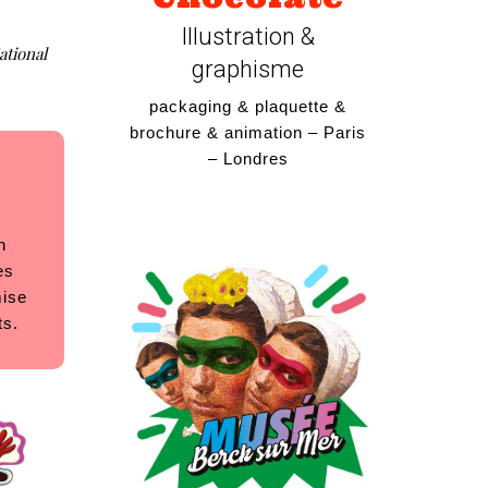
Illustration &
tional
graphisme
packaging & plaquette &
brochure & animation – Paris
– Londres
n
es
mise
ts.