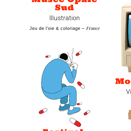
Sud
Illustration
France
Jeu de l’oie & coloriage –
Mo
V