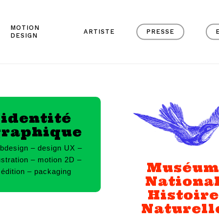
MOTION
ARTISTE
PRESSE
DESIGN
identité
graphique
bdesign – design UX –
lustration – motion 2D –
Muséu
édition – packaging
Nationa
Histoire
Naturell