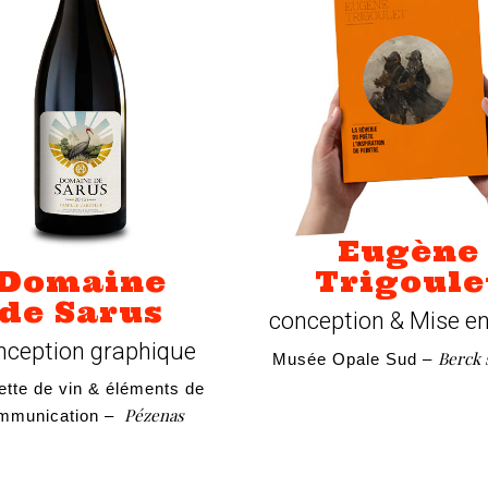
Eugène
Trigoule
Domaine
de Sarus
conception & Mise e
ception graphique
Berck 
Musée Opale Sud –
ette de vin & éléments de
Pézenas
mmunication –