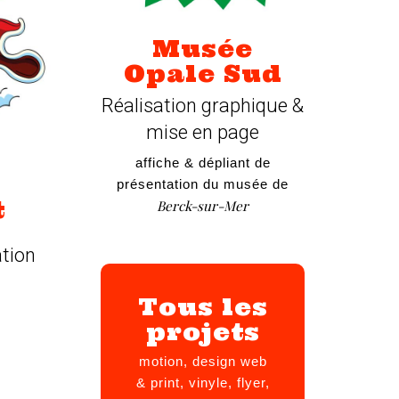
Musée
Opale Sud
Réalisation graphique &
mise en page
affiche & dépliant de
présentation du musée de
t
Berck-sur-Mer
ation
Tous les
projets
motion, design web
& print, vinyle, flyer,