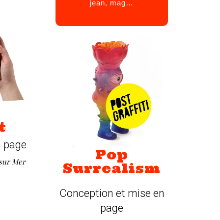
jean, mag…
t
n page
Pop
sur Mer
Surrealism
Conception et mise en
page