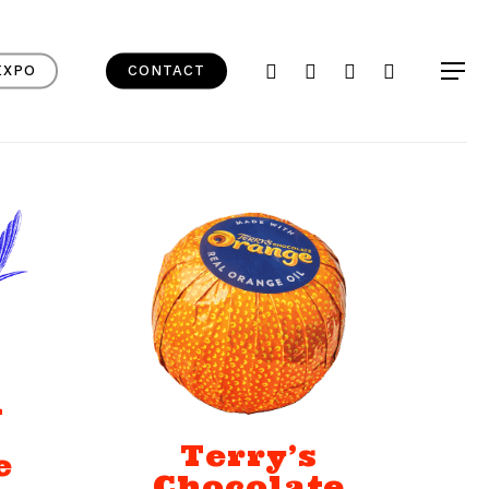
FACEBOOK
LINKEDIN
YOUTUBE
INSTAGRAM
Menu
EXPO
CONTACT
m
l
Terry’s
e
Chocolate